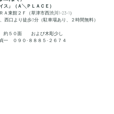
イス」（Ａ╲ＰＬＡＣＥ）
Ａ東館２Ｆ（草津市西渋川1-23-1）
車、西口より徒歩3分（駐車場あり、２時間無料）
　約５０面　　および木彫少し
貞一　０９０-８８８５-２６７４