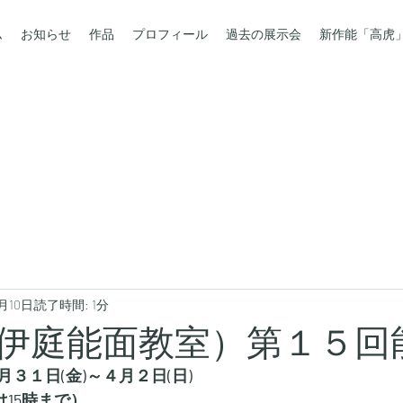
ム
お知らせ
作品
プロフィール
過去の展示会
新作能「高虎
3月10日
読了時間: 1分
伊庭能面教室）第１５回
３１日(金)～４月２日(日)
は15時まで）