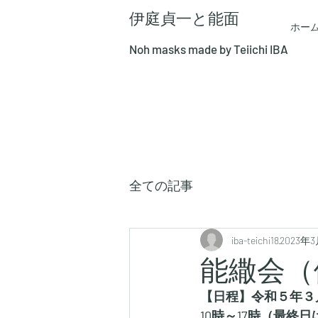
​伊庭貞一と能面
ホー
Noh masks made by Teiichi IBA
全ての記事
iba-teichi18
2023年
能繖会（
【日程】令和５年３月
10時～17時（最終日